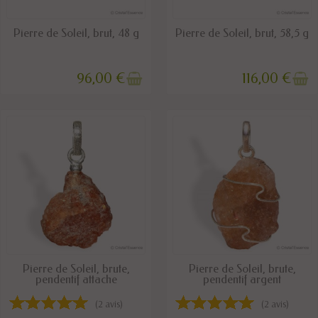
RUPTURE DE STOCK
RUPTURE DE STOCK
Pierre de Soleil, brut, 48 g
Pierre de Soleil, brut, 58,5 g
96,00 €
116,00 €
DISPONIBLE
DISPONIBLE
Pierre de Soleil, brute,
Pierre de Soleil, brute,
pendentif attache
pendentif argent
(2 avis)
(2 avis)