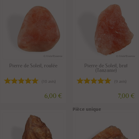
DISPONIBLE
DISPONIBLE
Pierre de Soleil, roulée
Pierre de Soleil, brut
(Tanzanie)
(10 avis)
(9 avis)
6,00 €
7,00 €
Pièce unique
Pièce unique