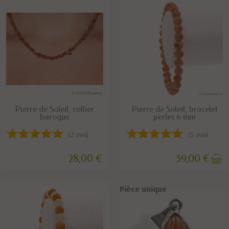
DISPONIBLE
RUPTURE DE STOCK
Pierre de Soleil, collier
Pierre de Soleil, bracelet
baroque
perles 6 mm
(2 avis)
(3 avis)
28,00 €
59,00 €
Pièce unique
Pièce unique