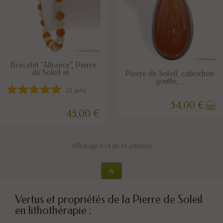
DISPONIBLE
Bracelet "Alliance", Pierre
de Soleil et...
RUPTURE DE STOCK
Pierre de Soleil, cabochon
goutte,...
(2 avis)
54,00 €
45,00 €
Affichage 1-14 de 14 article(s)
Vertus et propriétés de la Pierre de Soleil
en lithothérapie :