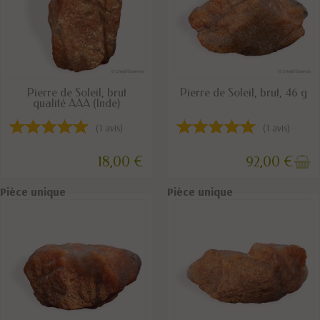
DISPONIBLE
RUPTURE DE STOCK
Pierre de Soleil, brut
Pierre de Soleil, brut, 46 g
qualité AAA (Inde)
(1 avis)
(1 avis)
18,00 €
92,00 €
Pièce unique
Pièce unique
Pièce unique
Pièce unique