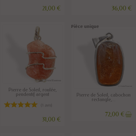
21,00 €
36,00 €
Pièce unique
Pièce unique
DISPONIBLE
Pierre de Soleil, roulée,
pendentif argent
RUPTURE DE STOCK
Pierre de Soleil, cabochon
rectangle,...
(1 avis)
72,00 €
31,00 €