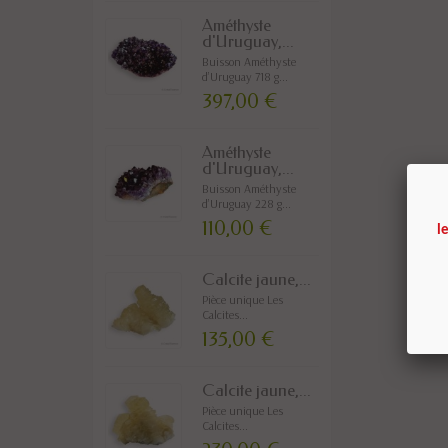
Améthyste
d'Uruguay,...
Buisson Améthyste
d’Uruguay 718 g...
397,00 €
Améthyste
d'Uruguay,...
Buisson Améthyste
d’Uruguay 228 g...
110,00 €
l
Calcite jaune,...
Pièce unique Les
Calcites...
135,00 €
Calcite jaune,...
Pièce unique Les
Calcites...