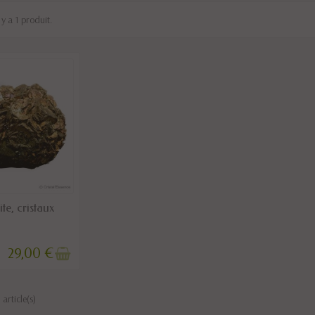
l y a 1 produit.
E DE STOCK
te, cristaux
29,00 €
article(s)