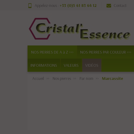
Appelez-nous :
+33 (0)5 61 83 64 12
Contact
NOS PIERRES DE A à Z >>>
NOS PIERRES PAR COULEUR >>>
INFORMATIONS
VALEURS
VIDÉOS
Accueil
Nos pierres
Par nom
Marcassite