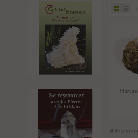
I
RUPTUR
Marcassi
Affichage 1-1 de 1 