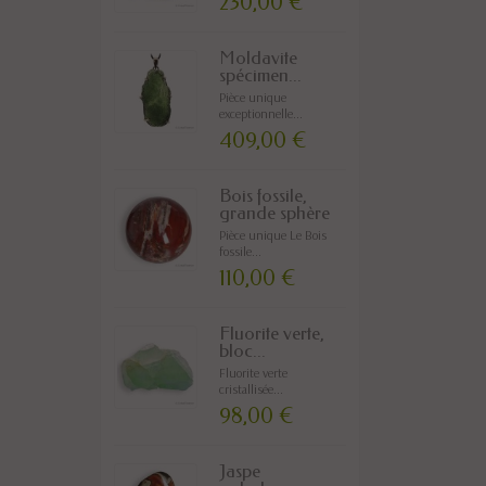
230,00 €
Moldavite
spécimen...
Pièce unique
exceptionnelle...
409,00 €
Bois fossile,
grande sphère
Pièce unique Le Bois
fossile...
110,00 €
Fluorite verte,
bloc...
Fluorite verte
cristallisée...
98,00 €
Jaspe