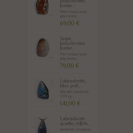
polychrome,
forme...
Pièce unique Jaspe
polychrome...
69,00 €
Jaspe
polychrome,
forme...
Pièce unique Jaspe
polychrome...
79,00 €
Labradorite,
bloc poli,...
Bloc poli Labradorite,
1,170 kg...
141,00 €
Labradorite
goutte, reflets...
Pendentif Labradorite