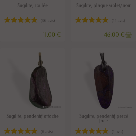
DISPONIBLE
RUPTURE DE STOCK
Sugilite, roulée
Sugilite, plaque violet/noir
(36 avis)
(11 avis)
11,00 €
46,00 €
DISPONIBLE
DISPONIBLE
Sugilite, pendentif attache
Sugilite, pendentif percé
face
(6 avis)
(1 avis)