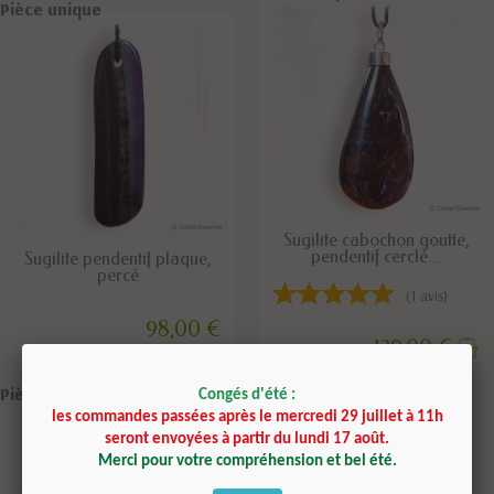
Pièce unique
Pièce unique
RUPTURE DE STOCK
Sugilite cabochon goutte,
DERNIERS ARTICLES EN STOCK
pendentif cerclé...
Sugilite pendentif plaque,
percé
(1 avis)
98,00 €
129,00 €
Pièce unique
Pièce unique
Congés d'été :
les commandes passées après le mercredi 29 juillet à 11h
seront envoyées à partir du lundi 17 août.
Merci pour votre compréhension et bel été.