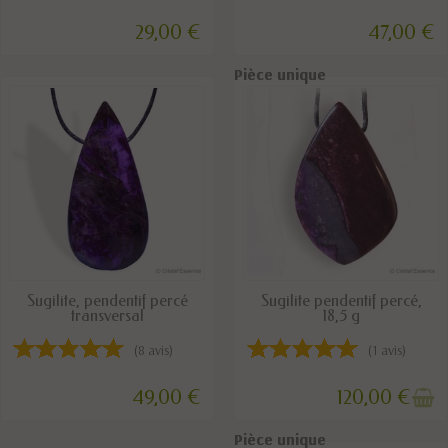
29,00 €
47,00 €
Pièce unique
Pièce unique
DERNIERS ARTICLES EN STOCK
RUPTURE DE STOCK
Sugilite, pendentif percé
Sugilite pendentif percé,
transversal
18,5 g
(8 avis)
(1 avis)
49,00 €
120,00 €
Pièce unique
Pièce unique