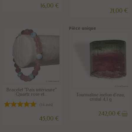
16,00 €
21,00 €
Pièce unique
Pièce unique
DISPONIBLE
Bracelet "Paix intérieure"
Quartz rose et...
RUPTURE DE STOCK
Tourmaline melon d'eau,
cristal 4,1 g
(14 avis)
242,00 €
45,00 €