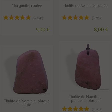
DISPONIBLE
EN STOCK
Morganite, roulée
Thulite de Namibie, roulée
(4 avis)
(3 avis)
9,00 €
8,00 €
EN STOCK
Thulite de Namibie,
EN STOCK
pendentif plaque
Thulite de Namibie, plaque
plate
(2 avis)