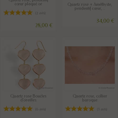
cœur plaqué or
DISPONIBLE
Quartz rose + Améthyste,
pendentif cœur,...
(2 avis)
34,00 €
28,00 €
DISPONIBLE
DISPONIBLE
Quartz rose Boucles
Quartz rose, collier
d'oreilles
baroque
(6 avis)
(3 avis)