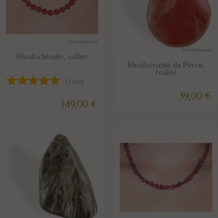
DISPONIBLE
Rhodochrosite, collier
DISPONIBLE
Rhodocrosite du Pérou,
roulée
(2 avis)
39,00 €
149,00 €