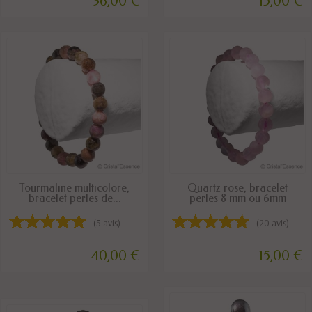
36,00 €
15,00 €
DERNIERS ARTICLES EN STOCK
DISPONIBLE
Tourmaline multicolore,
Quartz rose, bracelet
bracelet perles de...
perles 8 mm ou 6mm
(5 avis)
(20 avis)
40,00 €
15,00 €