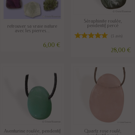
DISPONIBLE
Séraphinite roulée,
EN STOCK
pendentif percé
retrouver sa vraie nature
avec les pierres...
(3 avis)
6,00 €
28,00 €
DISPONIBLE
DISPONIBLE
Aventurine roulée, pendentif
Quartz rose roulé,