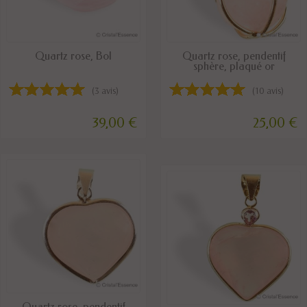
DISPONIBLE
DISPONIBLE
Quartz rose, Bol
Quartz rose, pendentif
sphère, plaqué or
(3 avis)
(10 avis)
39,00 €
25,00 €
DISPONIBLE
Quartz rose, pendentif