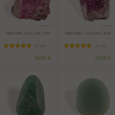
DISPONIBLE
DISPONIBLE
Aphrodite, rose pâle, brut
Aphrodite, rose foncé, brut
(24 avis)
(20 avis)
14,00 €
23,00 €