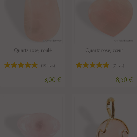
DISPONIBLE
DISPONIBLE
Quartz rose, roulé
Quartz rose, cœur
(19 avis)
(7 avis)
3,00 €
8,50 €