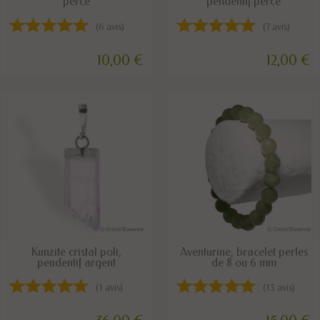
percé
pendentif percé
(6 avis)
(7 avis)
10,00 €
12,00 €
DISPONIBLE
DISPONIBLE
Kunzite cristal poli,
Aventurine, bracelet perles
pendentif argent
de 8 ou 6 mm
(1 avis)
(13 avis)