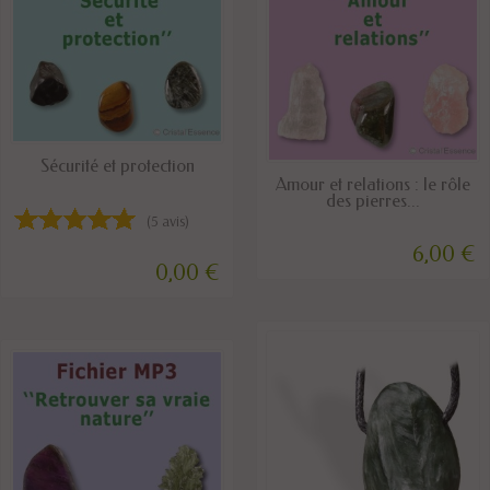
EN STOCK
Sécurité et protection
EN STOCK
Amour et relations : le rôle
des pierres...
(5 avis)
6,00 €
0,00 €