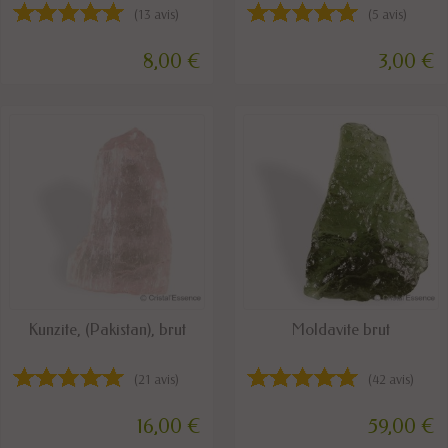
(13 avis)
(5 avis)
8,00 €
3,00 €
DISPONIBLE
DERNIERS ARTICLES EN STOCK
Kunzite, (Pakistan), brut
Moldavite brut
(21 avis)
(42 avis)
16,00 €
59,00 €