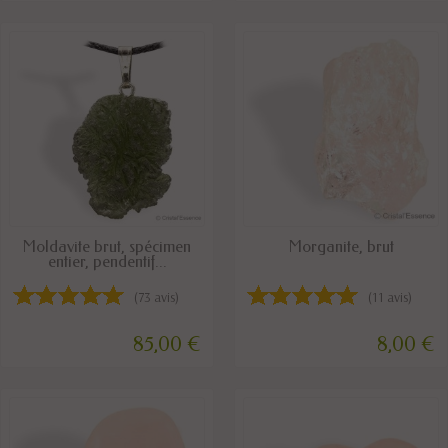
DISPONIBLE
DISPONIBLE
Moldavite brut, spécimen
Morganite, brut
entier, pendentif...
(73 avis)
(11 avis)
85,00 €
8,00 €