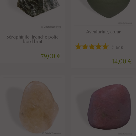
DISPONIBLE
Aventurine, cœur
DISPONIBLE
Séraphinite, tranche polie
bord brut
(1 avis)
79,00 €
14,00 €