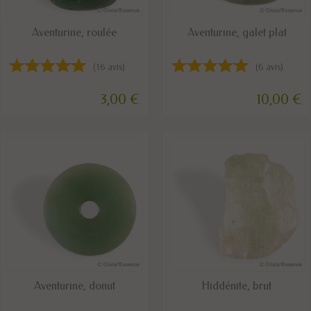
DISPONIBLE
DISPONIBLE
Aventurine, roulée
Aventurine, galet plat
(16 avis)
(6 avis)
3,00 €
10,00 €
DISPONIBLE
DISPONIBLE
Aventurine, donut
Hiddénite, brut