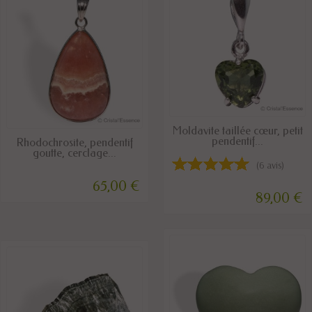
DERNIERS ARTICLES EN STOCK
Moldavite taillée cœur, petit
DISPONIBLE
pendentif...
Rhodochrosite, pendentif
goutte, cerclage...
(6 avis)
65,00 €
89,00 €