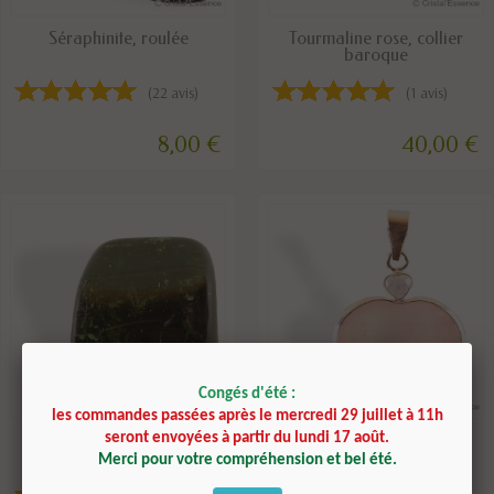
DISPONIBLE
DERNIERS ARTICLES EN STOCK
Séraphinite, roulée
Tourmaline rose, collier
baroque
(22 avis)
(1 avis)
8,00 €
40,00 €
Congés d'été :
les commandes passées après le mercredi 29 juillet à 11h
DISPONIBLE
EN STOCK
seront envoyées à partir du lundi 17 août.
Tourmaline verte, roulée
Quartz rose + Améthyste,
pendentif cœur,...
Merci pour votre compréhension et bel été.