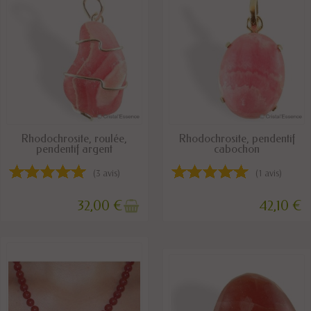
RUPTURE DE STOCK
DISPONIBLE
Rhodochrosite, roulée,
Rhodochrosite, pendentif
pendentif argent
cabochon
(3 avis)
(1 avis)
32,00 €
42,10 €