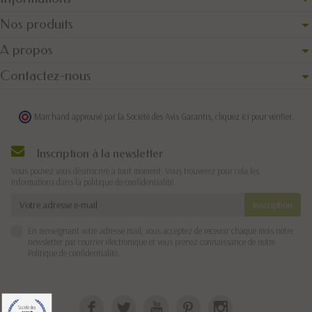
Nos produits
A propos
Contactez-nous
Marchand approuvé par la Société des Avis Garantis,
cliquez ici pour vérifier
.
Inscription à la newsletter
Vous pouvez vous désinscrire à tout moment. Vous trouverez pour cela les
informations dans la politique de confidentialité.
En renseignant votre adresse mail, vous acceptez de recevoir chaque mois notre
newsletter par courrier électronique et vous prenez connaissance de notre
Politique de confidentialité
.