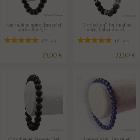
DISPONIBLE
DISPONIBLE
Tourmaline noire, bracelet
"Protection" Tourmaline
perles 8 à 8,5...
noire, Labrador et...
(25 avis)
(19 avis)
23,00 €
22,00 €
EN STOCK
EN STOCK
Obsidienne Arc-en-Ciel
Lapis-Lazuli, bracelet