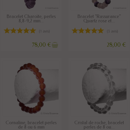
RUPTURE DE STOCK
DISPONIBLE
Bracelet Charoïte, perles
Bracelet "Rassurance"
8,8-9,2 mm...
Quartz rose et...
(1 avis)
(3 avis)
78,00 €
28,00 €
DISPONIBLE
DISPONIBLE
Cornaline, bracelet perles
Cristal de roche, bracelet
de 8 ou 6 mm
perles de 8 ou...