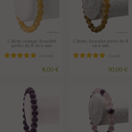
DISPONIBLE
DISPONIBLE
Calcite orange, bracelet
Citrine, bracelet perles de 8
perles de 8 ou 6 mm
ou 6 mm
(10 avis)
(3 avis)
8,00 €
30,00 €