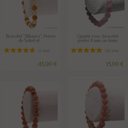
DISPONIBLE
DISPONIBLE
Bracelet "Alliance", Pierre
Quartz rose, bracelet
de Soleil et...
perles 8 mm ou 6mm
(2 avis)
(20 avis)
45,00 €
15,00 €