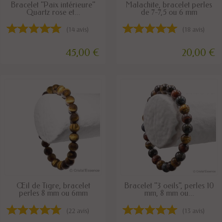
DISPONIBLE
DISPONIBLE
Bracelet "Paix intérieure"
Malachite, bracelet perles
Quartz rose et...
de 7-7,5 ou 6 mm
(14 avis)
(18 avis)
45,00 €
20,00 €
DISPONIBLE
DERNIERS ARTICLES EN STOCK
Œil de Tigre, bracelet
Bracelet "3 oeils", perles 10
perles 8 mm ou 6mm
mm, 8 mm ou...
(22 avis)
(13 avis)