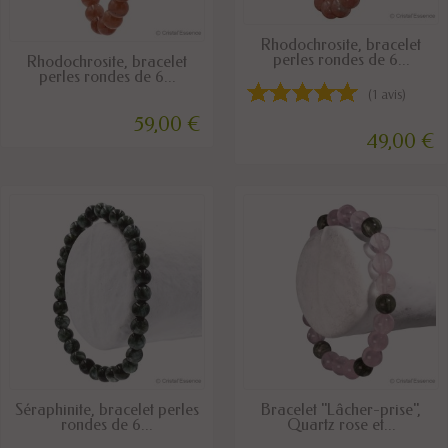
DISPONIBLE
Rhodochrosite, bracelet
DISPONIBLE
perles rondes de 6...
Rhodochrosite, bracelet
perles rondes de 6...
(1 avis)
59,00 €
49,00 €
DISPONIBLE
DISPONIBLE
Séraphinite, bracelet perles
Bracelet "Lâcher-prise",
rondes de 6...
Quartz rose et...