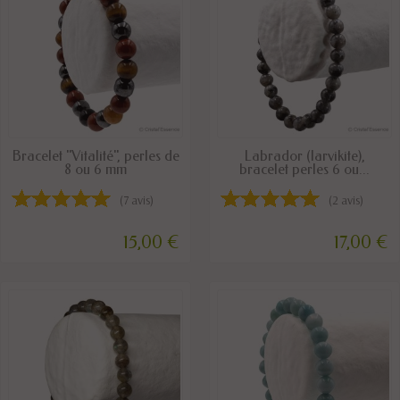
DISPONIBLE
DERNIERS ARTICLES EN STOCK
Bracelet "Vitalité", perles de
Labrador (larvikite),
8 ou 6 mm
bracelet perles 6 ou...
(7 avis)
(2 avis)
15,00 €
17,00 €