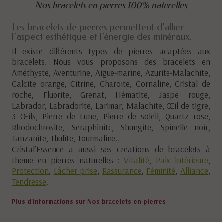
Nos bracelets en pierres 100% naturelles
Les bracelets de pierres permettent d’allier
l’aspect esthétique et l’énergie des minéraux.
Il existe différents types de pierres adaptées aux
bracelets. Nous vous proposons des bracelets en
Améthyste, Aventurine, Aigue-marine, Azurite-Malachite,
Calcite orange, Citrine, Charoïte, Cornaline, Cristal de
roche, Fluorite, Grenat, Hématite, Jaspe rouge,
Labrador, Labradorite, Larimar, Malachite, Œil de tigre,
3 Œils, Pierre de Lune, Pierre de soleil, Quartz rose,
Rhodochrosite, Séraphinite, Shungite, Spinelle noir,
Tanzanite, Thulite, Tourmaline…
Cristal’Essence a aussi ses créations de bracelets à
thème en pierres naturelles :
Vitalité
,
Paix intérieure
,
Protection
,
Lâcher prise
,
Rassurance
,
Féminité
,
Alliance
,
Tendresse
.
Plus d'informations sur Nos bracelets en pierres