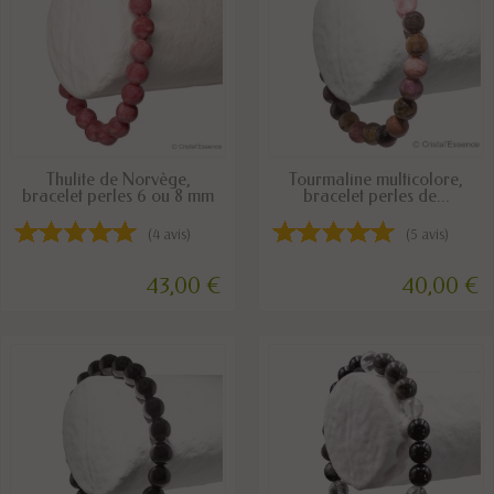
EN STOCK
DERNIERS ARTICLES EN STOCK
Thulite de Norvège,
Tourmaline multicolore,
bracelet perles 6 ou 8 mm
bracelet perles de...
(4 avis)
(5 avis)
43,00 €
40,00 €