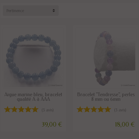
Pertinence
DERNIERS ARTICLES EN STOCK
DISPONIBLE
Aigue marine bleu, bracelet
Bracelet "Tendresse", perles
qualité A à AAA
8 mm ou 6mm
(3 avis)
(3 avis)
39,00 €
18,00 €