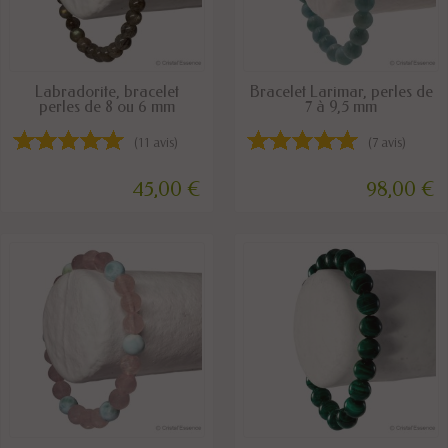
DISPONIBLE
DERNIERS ARTICLES EN STOCK
Labradorite, bracelet
Bracelet Larimar, perles de
perles de 8 ou 6 mm
7 à 9,5 mm
(11 avis)
(7 avis)
45,00 €
98,00 €