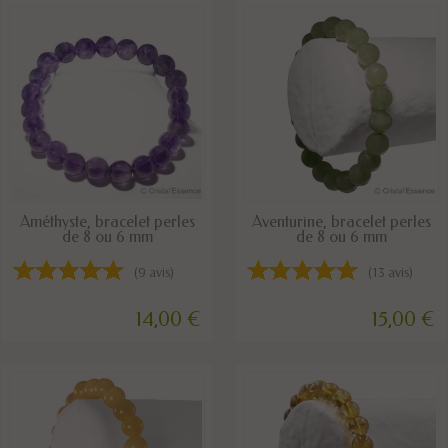
DISPONIBLE
DISPONIBLE
Améthyste, bracelet perles
Aventurine, bracelet perles
de 8 ou 6 mm
de 8 ou 6 mm
(9 avis)
(13 avis)
14,00 €
15,00 €