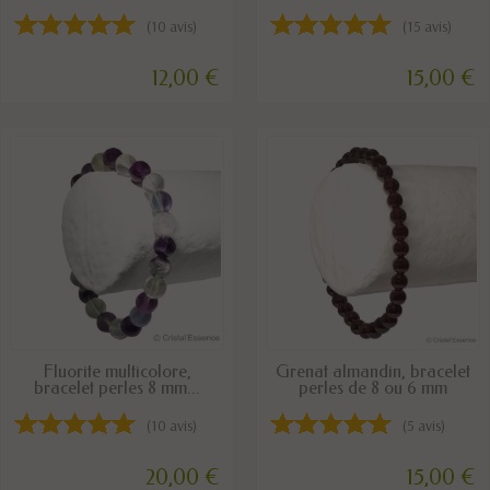
(10 avis)
(15 avis)
12,00 €
15,00 €
DISPONIBLE
DISPONIBLE
Fluorite multicolore,
Grenat almandin, bracelet
bracelet perles 8 mm...
perles de 8 ou 6 mm
(10 avis)
(5 avis)
20,00 €
15,00 €