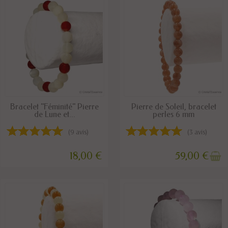
DISPONIBLE
RUPTURE DE STOCK
Bracelet "Féminité" Pierre
Pierre de Soleil, bracelet
de Lune et...
perles 6 mm
(9 avis)
(3 avis)
18,00 €
59,00 €