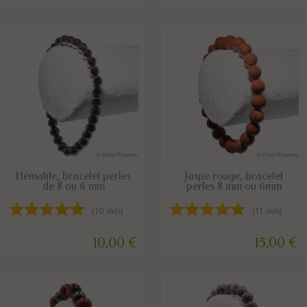
DISPONIBLE
DISPONIBLE
Hématite, bracelet perles
Jaspe rouge, bracelet
de 8 ou 6 mm
perles 8 mm ou 6mm
(10 avis)
(11 avis)
10,00 €
15,00 €