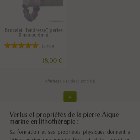
DISPONIBLE
Bracelet "Tendresse", perles
8 mm ou 6mm
(3 avis)
18,00 €
Affichage 1-13 de 13 article(s)
Vertus et propriétés de la pierre Aigue-
marine en lithothérapie :
Sa formation et ses propriétés physiques donnent à
l’Aigue-marine une énergie forte et claire, ayant un