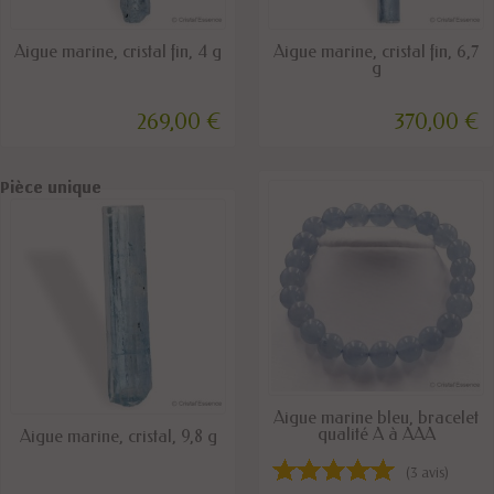
DERNIERS ARTICLES EN STOCK
DERNIERS ARTICLES EN STOCK
Aigue marine, cristal fin, 4 g
Aigue marine, cristal fin, 6,7
g
269,00 €
370,00 €
Pièce unique
Pièce unique
DERNIERS ARTICLES EN STOCK
Aigue marine bleu, bracelet
DERNIERS ARTICLES EN STOCK
qualité A à AAA
Aigue marine, cristal, 9,8 g
(3 avis)