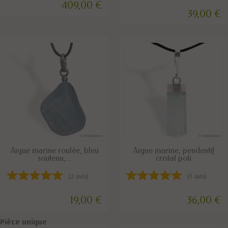
409,00 €
39,00 €
DISPONIBLE
DERNIERS ARTICLES EN STOCK
Aigue marine roulée, bleu
Aigue marine, pendentif
soutenu,...
cristal poli
(2 avis)
(1 avis)
19,00 €
36,00 €
Pièce unique
Pièce unique