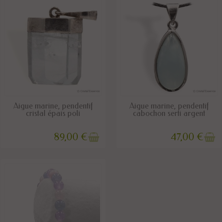
RUPTURE DE STOCK
RUPTURE DE STOCK
Aigue marine, pendentif
Aigue marine, pendentif
cristal épais poli
cabochon serti argent
89,00 €
47,00 €