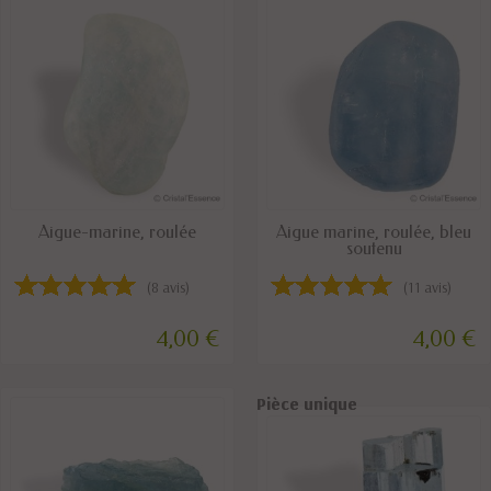
DISPONIBLE
DISPONIBLE
Aigue-marine, roulée
Aigue marine, roulée, bleu
soutenu
(8 avis)
(11 avis)
4,00 €
4,00 €
Pièce unique
Pièce unique