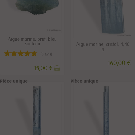
RUPTURE DE STOCK
Aigue marine, brut, bleu
soutenu
DERNIERS ARTICLES EN STOCK
Aigue marine, cristal, 4,46
g
(5 avis)
160,00 €
15,00 €
Pièce unique
Pièce unique
Pièce unique
Pièce unique