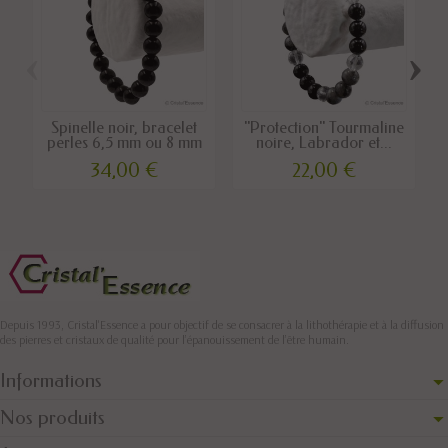
‹
›
Spinelle noir, bracelet
"Protection" Tourmaline
perles 6,5 mm ou 8 mm
noire, Labrador et...
34,00 €
22,00 €
Depuis 1993, Cristal'Essence a pour objectif de se consacrer à la lithothérapie et à la diffusion
des pierres et cristaux de qualité pour l’épanouissement de l’être humain.
Informations
Nos produits