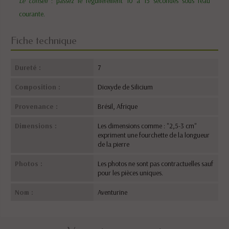
Le conseil
: passez le régulièrement 10 à 15 secondes sous l'eau
courante.
Fiche technique
Dureté :
7
Composition :
Dioxyde de Silicium
Provenance :
Brésil, Afrique
Dimensions :
Les dimensions comme : "2,5-3 cm"
expriment une fourchette de la longueur
de la pierre
Photos :
Les photos ne sont pas contractuelles sauf
pour les pièces uniques.
Nom :
Aventurine