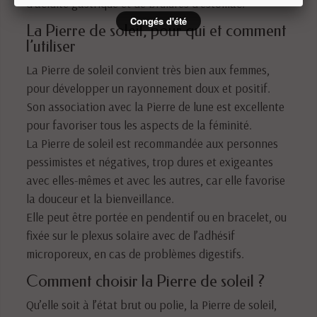
d’acidité gastrique et de brûlures d’estomac.
Congés d'été
La Pierre de soleil, pour qui et comment
l’utiliser
La Pierre de soleil convient très bien aux femmes,
pour développer un rayonnement doux et positif.
Son association avec la Pierre de lune est excellente
pour favoriser tous les aspects de la féminité.
La Pierre de soleil est recommandée aux personnes
pessimistes et négatives, trop dures et exigeantes
avec elles-mêmes et avec les autres, car elle favorise
la douceur et la bienveillance.
Elle peut être portée en pendentif ou en bracelet, ou
fixée sur le plexus solaire avec de l’adhésif
microporeux, en cas de problèmes digestifs.
Comment choisir la Pierre de soleil ?
Qu’elle soit à l’état brut ou polie, la Pierre de soleil,