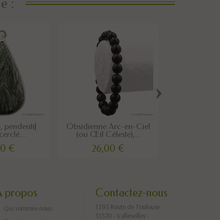
e :
›
, pendentif
Obsidienne Arc-en-Ciel
Relax-œil®, 
cerclé...
(ou Œil Céleste),...
et Crist
00 €
26,00 €
58,0
A propos
Contactez-nous
1393 Route de Toulouse
Qui sommes-nous
31570 - Vallesvilles -