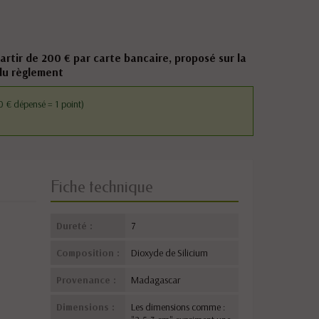
partir de 200 € par carte bancaire, proposé sur la
du règlement
 € dépensé = 1 point)
Fiche technique
Dureté :
7
Composition :
Dioxyde de Silicium
Provenance :
Madagascar
Dimensions :
Les dimensions comme :