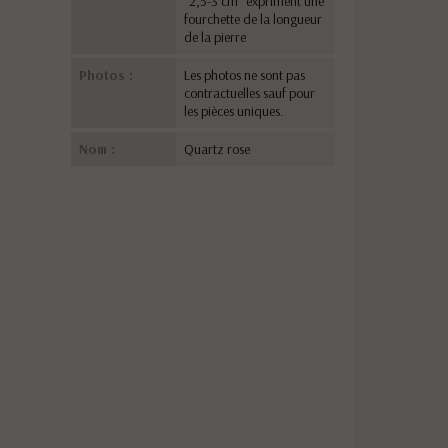
"2,5-3 cm" expriment une
fourchette de la longueur
de la pierre
Photos :
Les photos ne sont pas
contractuelles sauf pour
les pièces uniques.
Nom :
Quartz rose