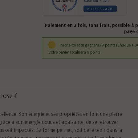
Basé sur 7 avis
VOIR LES AVIS
Paiement en 2 fois, sans frais, possible à 
page 
Inscris-toi et tu gagneras 9 points
(Chaque 1,00
Votre panier totalisera 9 points.
rose ?
ellence. Son énergie et ses propriétés en font une pierre
, grâce à son énergie douce et apaisante, de se retrouver
ous ont impactés. Sa forme permet, soit de le tenir dans la
 son énergie nous permettant de recontacter la tendresse