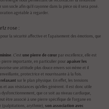
r son socle afin qu'il rayonne dans la pièce où il sera posé.
écoration agréable à regarder.
rtz rose :
pour la sécurité affective et l’apaisement des émotions, que
minine
. C’est
une pierre de cœur
par excellence, elle est
e pierre importante, en particulier pour
apaiser les
 favorise une attitude plus douce envers soi-même et il
nveillante, protectrice et nourrissante à la fois.
 relaxant
sur le plan physique. En effet, les tensions
 et aux résistances qu’elles génèrent. Il est donc utile
n dysfonctionnement, que ce soit au niveau cardiaque,
eut être associé à une pierre spécifique de l’organe en
r (palpitations, arythmie),
son association avec