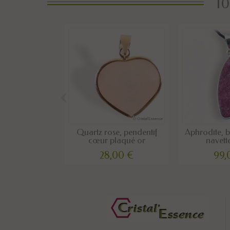
10
‹
Quartz rose, pendentif
Aphrodite, b
cœur plaqué or
navett
28,00 €
99,