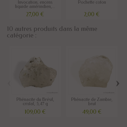
Invocation, encens
Pochette coton
liquide amérindien,...
27,00 €
2,00 €
10 autres produits dans la même
catégorie :
‹
›
Phénacite du Brésil,
Phénacite de Zambie,
cristal, 5,47 g
brut
p
109,00 €
49,00 €