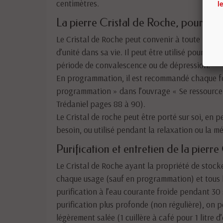
centimètres.
l
La pierre Cristal de Roche, pour qu
Le Cristal de Roche peut convenir à toute person
d’unité dans sa vie. Il peut être utilisé pour st
période de convalescence ou de dépression.
En programmation, il est recommandé chaque fois 
programmation » dans l’ouvrage « Se ressourcer 
Trédaniel pages 88 à 90).
Le Cristal de roche peut être porté sur soi, en p
besoin, ou utilisé pendant la relaxation ou la mé
Purification et entretien de la pierre
Le Cristal de Roche ayant la propriété de stocker 
chaque usage (sauf en programmation) et tous les
purification à l’eau courante froide pendant 30 
purification plus profonde (non régulière), on pe
légèrement salée (1 cuillère à café pour 1 litre 