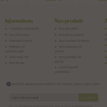
Informations
Nos produits
Comment commander
Nos spécialités
Port et livraison
Nos pièces uniques
p
Paiement sécurisé
Nos créations de bijoux
Politique de
Nos mandalas de
confidencialité
pierres
Venir nous voir
Nos pochettes de
pierres
Plan du site
Encens liquide
amérindien
Marchand approuvé par la Société des Avis Garantis,
cliquez ici pour vérifier
.
En renseignant votre adresse mail, vous acceptez de recevoir chaque