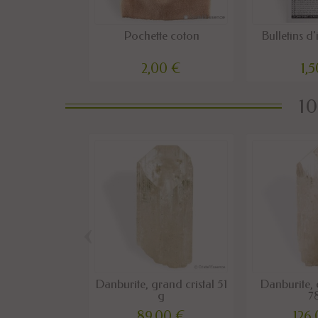
Pochette coton
Bulletins d
2,00 €
1,
10
‹
Danburite, grand cristal 51
Danburite, 
g
7
89,00 €
126