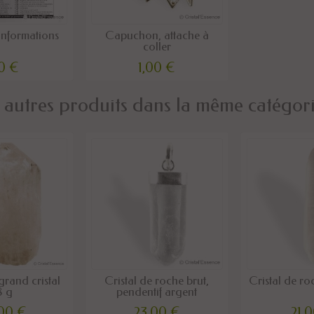
'informations
Capuchon, attache à
coller
50 €
1,00 €
 autres produits dans la même catégori
grand cristal
Cristal de roche brut,
Cristal de r
8 g
pendentif argent
,00 €
23,00 €
21,