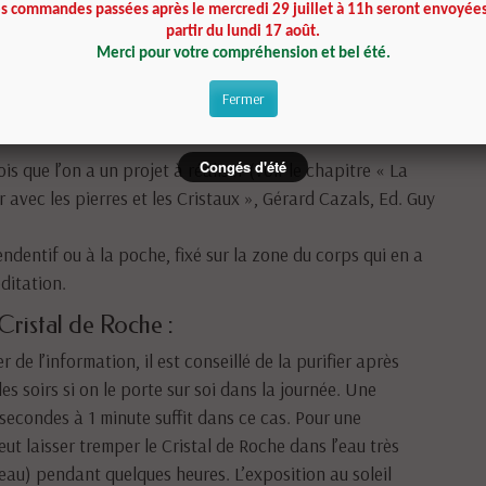
es commandes passées après le mercredi 29 juillet à 11h seront envoyées
partir du lundi 17 août.
i et comment ?
Merci pour votre compréhension et bel été.
ne qui ressent un besoin d’énergie, mais aussi de clarté et
Fermer
imuler l’organisme en cas de fatigue, de problème de santé, en
Congés d'été
que l’on a un projet à réaliser (voir le chapitre « La
avec les pierres et les Cristaux », Gérard Cazals, Ed. Guy
endentif ou à la poche, fixé sur la zone du corps qui en a
ditation.
 Cristal de Roche :
de l’information, il est conseillé de la purifier après
 soirs si on le porte sur soi dans la journée. Une
secondes à 1 minute suffit dans ce cas. Pour une
ut laisser tremper le Cristal de Roche dans l’eau très
d’eau) pendant quelques heures. L’exposition au soleil