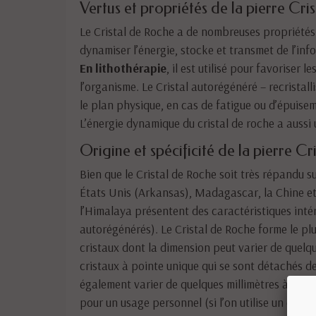
Vertus et propriétés de la pierre Cri
Le Cristal de Roche a de nombreuses propriétés : 
dynamiser l’énergie, stocke et transmet de l’inf
En lithothérapie
, il est utilisé pour favoriser
l’organisme. Le Cristal autorégénéré – recristal
le plan physique, en cas de fatigue ou d’épuiseme
L’énergie dynamique du cristal de roche a aussi u
Origine et spécificité de la pierre Cr
Bien que le Cristal de Roche soit très répandu su
États Unis (Arkansas), Madagascar, la Chine et 
l’Himalaya présentent des caractéristiques inté
autorégénérés). Le Cristal de Roche forme le plu
cristaux dont la dimension peut varier de quelqu
cristaux à pointe unique qui se sont détachés de
également varier de quelques millimètres à plusi
pour un usage personnel (si l’on utilise un crist