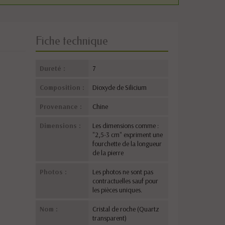
Fiche technique
Dureté :
7
Composition :
Dioxyde de Silicium
Provenance :
Chine
Dimensions :
Les dimensions comme :
"2,5-3 cm" expriment une
fourchette de la longueur
de la pierre
Photos :
Les photos ne sont pas
contractuelles sauf pour
les pièces uniques.
Nom :
Cristal de roche (Quartz
transparent)