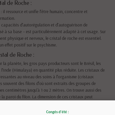
stal de Roche :
il ressource et unifie l’être humain, concentre et
ormation.
 les capacités d’autorégulation et d’autoguérison de
lisé à sa base – est particulièrement adapté à cet usage. Sur
nt physique et nerveux, le cristal de roche est essentiel.
n effet positif sur le psychisme.
istal de Roche :
r la planète, les gros pays producteurs sont le Brésil, les
l’Inde (Himalaya) en quantité plus réduite. Les cristaux de
ressantes au niveau des soins à l’organisme (cristaux
s souvent des filons d’où sont extraits des groupes de
es centimètres jusqu’à 1 ou 2 mètres. On trouve aussi des
 la paroi du filon. La dimension de ces cristaux peut
eurs dizaines de cm, mais la dimension la plus courante
al et non une pierre roulée) se situe en moyenne entre 5 et 10
Congés d'été :