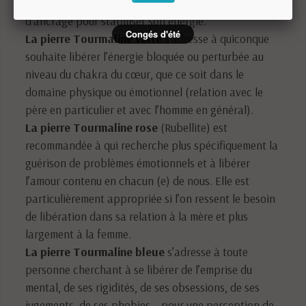
recommandée à toute personne qui a besoin
d’ancrage pour stabiliser son énergie.
Congés d'été
La pierre Tourmaline verte
s’adresse à quiconque
souhaite libérer l’énergie bloquée ou perturbée au
niveau du chakra du cœur, que ce soit dans le
domaine physique ou émotionnel (relation avec le
père en particulier et avec l’homme en général).
La pierre Tourmaline rose
(Rubellite) est
recommandée à qui recherche plus spécifiquement la
guérison de problèmes émotionnels et à libérer
l’amour contenu en chacun (e) de nous. Elle est
particulièrement appropriée si l’on ressent le besoin
de libération dans sa relation à la mère et plus
largement à la femme.
La pierre Tourmaline bleue
s’adresse à toute
personne cherchant à se libérer de l’emprise du
mental, de ses rigidités, de ses obsessions, de ses
jugements, de ses phobies… pour une perception de