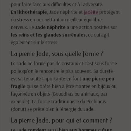
pour faire face aux difficultés et à l'adversité.
En lithothérapie
, Jade néphrite et
jadéite
protègent
du stress en permettant un meilleur équilibre
nerveux. Le
Jade néphrite
a une action positive sur
les reins et les glandes surrénales
, ce qui agit
également sur le stress.
La pierre Jade, sous quelle forme ?
Le Jade ne forme pas de cristaux et c'est sous forme
polie qu'on le rencontre le plus souvent. Sa dureté
est sa ténacité importante en font
une pierre peu
fragile
qui se prête bien à être montée en bijoux ou
façonnée en objets (Bouddhas ou animaux, par
exemple). La forme traditionnelle du Pi chinois
(donut) se prête bien à l'énergie du Jade.
La pierre Jade, pour qui et comment ?
Le Jade
convient
aussi bien
aux hommes
qu
'aux