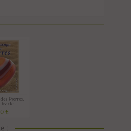
des Pierres,
 Oracle
90 €
e :