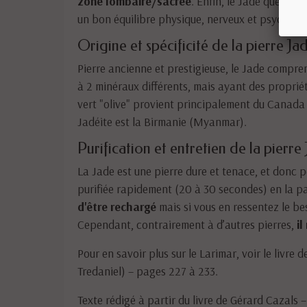
zone lombaire/sacrée
. Enfin, le Jade quelle 
un bon équilibre physique, nerveux et psychique
Origine et spécificité de la pierre Jad
Pierre ancienne et prestigieuse, le Jade compre
à 2 minéraux différents, mais ayant des propri
vert "olive" provient principalement du Canada 
Jadéite est la Birmanie (Myanmar).
Purification et entretien de la pierre 
La Jade est une pierre dure et tenace, et donc p
purifiée rapidement (20 à 30 secondes) en la pa
d'être rechargé
mais si vous en ressentez le be
Cependant, contrairement à d’autres pierres,
il
Pour en savoir plus sur le Larimar, voir le livre 
Tredaniel) – pages 227 à 233.
Texte rédigé à partir du livre de Gérard Cazals –