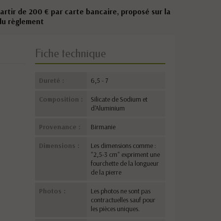
partir de 200 € par carte bancaire, proposé sur la
du règlement
Fiche technique
Dureté :
6,5 - 7
Composition :
Silicate de Sodium et
d'Aluminium
Provenance :
Birmanie
Dimensions :
Les dimensions comme :
"2,5-3 cm" expriment une
fourchette de la longueur
de la pierre
Photos :
Les photos ne sont pas
contractuelles sauf pour
les pièces uniques.