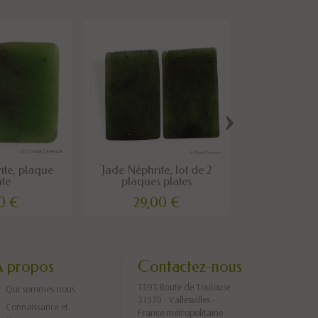
›
ite, plaque
Jade Néphrite, lot de 2
Jade Jadéite
ate
plaques plates
cro
0 €
29,00 €
10,0
A propos
Contactez-nous
1393 Route de Toulouse
Qui sommes-nous
31570 - Vallesvilles -
Connaissance et
France métropolitaine