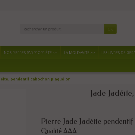
OK
NOS PIERRES PAR PROPRIÉTÉ >>>
LA MOLDAVITE >>>
LES LIVRES DE GER
déite, pendentif cabochon plaqué or
Jade Jadéite
Pierre Jade Jadéite pendenti
Qualité AAA