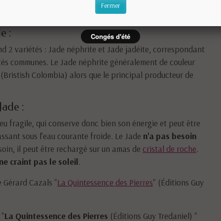
que soit la variété est adapté à toute personne recherchant
Fermer
 dans la vie.
e :
Congés d'été
nd 2 variétés : Jade néphrite et Jade jadéite, correspondant
étés communes. Le Jade néphrite généralement de couleur
(Bristish Colombia) alors que le principal producteur de
Jade :
eu fragile, qui conserve donc bien son énergie et peut être
ssant sous l’eau courante froide. Le Jade
n'a pas besoin
soin, il peut être rechargé sur un amas de
cristal de roche
.
 ne craint pas le soleil
.
de Gérard Cazals "
La Quintessence des Pierres
" (Éditions Guy
 "
La Quintessence des Pierres
(Éditions Guy Tredaniel) "