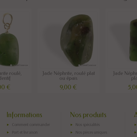
rite roulé,
Jade Néphrite, roulé plat
Jade Néphr
entif
ou épais
pl
00 €
9,00 €
5,0
Informations
Nos produits
Comment commander
Nos spécialités
Port et livraison
Nos pièces uniques