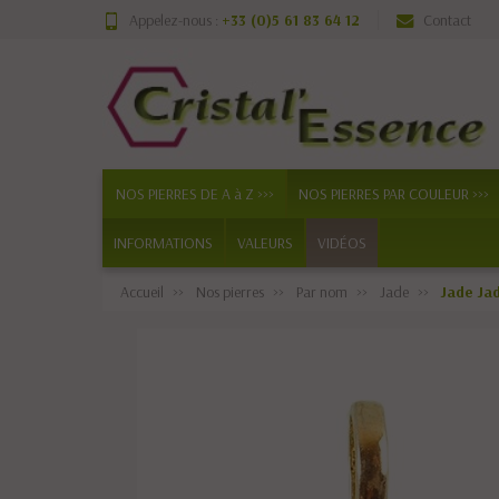
Appelez-nous :
+33 (0)5 61 83 64 12
Contact
NOS PIERRES DE A à Z >>>
NOS PIERRES PAR COULEUR >>>
INFORMATIONS
VALEURS
VIDÉOS
Accueil
Nos pierres
Par nom
Jade
Jade Ja