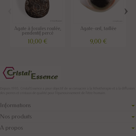
‹
›
Agate à fossiles roulée,
Agate-œil, taillée
pendentif percé
10,00 €
9,00 €
Depuis 1993, Cristal'Essence a pour objectif de se consacrer à la lithothérapie et à la diffusion
des pierres et cristaux de qualité pour l’épanouissement de l’être humain.
Informations
Nos produits
A propos