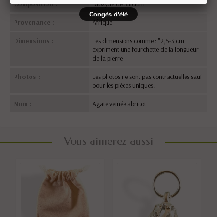
Composition :
Dioxyde de Silicium
Congés d'été
Provenance :
Afrique
Dimensions :
Les dimensions comme : "2,5-3 cm"
expriment une fourchette de la longueur
de la pierre
Photos :
Les photos ne sont pas contractuelles sauf
pour les pièces uniques.
Nom :
Agate veinée abricot
Vous aimerez aussi