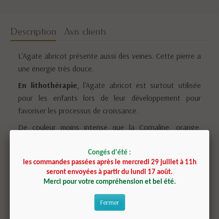
Description
Avis clients
L'Agate abricot présente aussi des veines. Cette pierre a
une énergie très douce.
En lithothérapie
, l'Agate abricot est surtout utilisée
pour les enfants lors de leur développement pour
favoriser les processus de croissance.
De couleur moins intense que la Cornaline, orange,
l'Agate abricot favorise aussi le ressenti corporel mais
avec une énergie plus douce que la Cornaline.
Congés d'été :
les commandes passées après le mercredi 29 juillet à 11h
seront envoyées à partir du lundi 17 août.
Fiche technique
Merci pour votre compréhension et bel été.
Fermer
Dureté :
6,5 - 7