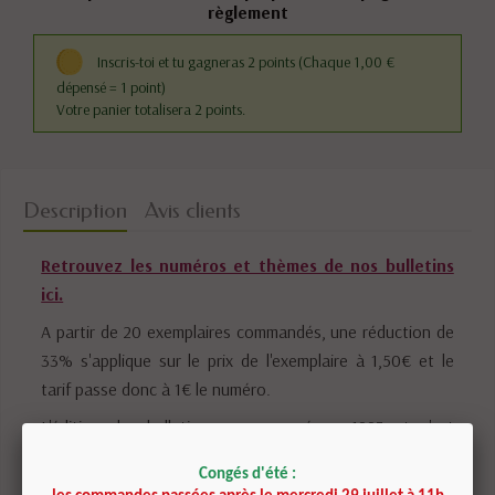
règlement
Inscris-toi et tu gagneras 2 points
(Chaque 1,00 €
dépensé = 1 point)
Votre panier totalisera 2 points.
Description
Avis clients
Retrouvez les numéros et thèmes de nos bulletins
ici.
A partir de 20 exemplaires commandés, une réduction de
33% s'applique sur le prix de l'exemplaire à 1,50€ et le
tarif passe donc à 1€ le numéro.
L'édition des bulletins a commencé en 1993 et s'est
achevée fin 2013. Le livre de Gérard Cazals "Se
Congés d'été :
ressourcer avec les Pierres et les Cristaux" est sorti