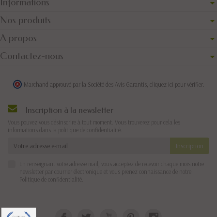
Informations
Nos produits
A propos
Contactez-nous
Marchand approuvé par la Société des Avis Garantis,
cliquez ici pour vérifier
.
Inscription à la newsletter
Vous pouvez vous désinscrire à tout moment. Vous trouverez pour cela les
informations dans la politique de confidentialité.
En renseignant votre adresse mail, vous acceptez de recevoir chaque mois notre
newsletter par courrier électronique et vous prenez connaissance de notre
Politique de confidentialité
.