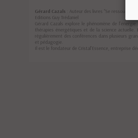
Gérard Cazals
: Auteur des livres "Se ressourcer a
Editions Guy Trédaniel
Gérard Cazals explore le phénomène de l’énergie de
thérapies énergétiques et de la science actuelle. 
régulièrement des conférences dans plusieurs grande
et pédagogie.
Il est le fondateur de Cristal’Essence, entreprise déd