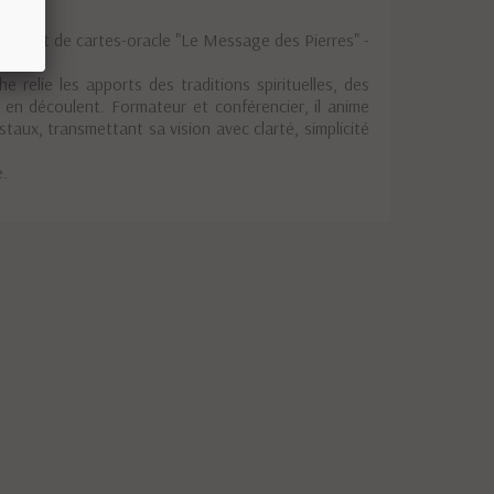
u coffret de cartes-oracle "Le Message des Pierres" -
 relie les apports des traditions spirituelles, des
i en découlent. Formateur et conférencier, il anime
taux, transmettant sa vision avec clarté, simplicité
e.