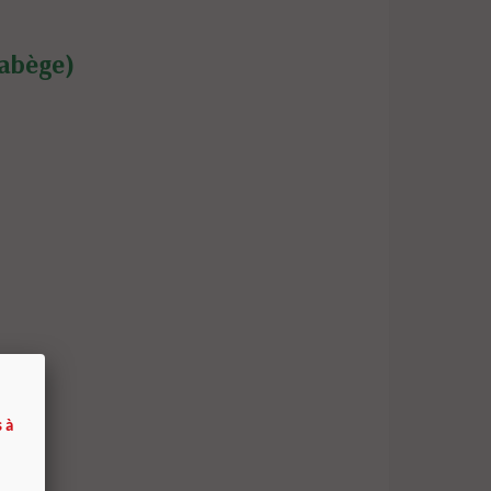
Labège)
 à