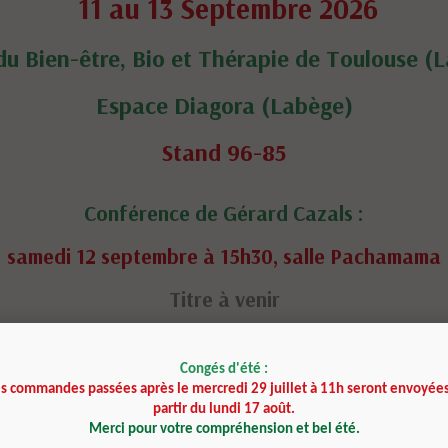
11 au 13 Septembre 2026
du Bien-être, Bio et Thérapie de Toulouse (
Espace Diagora (Labège)
Stand 96-85
Conférence de Gérard Cazals :
samedi 12 septembre à 15h30, salle Pachamama
Titre à venir
Atelier animé par Gérard Cazals :
Congés d'été :
dimanche 13 septembre à 15h30, salle Terra
es commandes passées après le mercredi 29 juillet à 11h seront envoyées
partir du lundi 17 août.
Le Message des pierres, une approche intuitive
Merci pour votre compréhension et bel été.