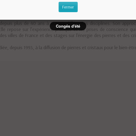
Fermer
vec les pierres et les cristaux" et "La Quintessence des Pierres", et d
puis plus de 40 ans à travers différentes disciplines. Son approche
Congés d'été
Elle repose sur l’expérience pratique et les prises de conscience qu
s villes de France et des stages sur l'énergie des pierres et des cris
iée, depuis 1993, à la diffusion de pierres et cristaux pour le bien-êtr