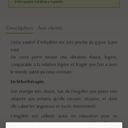
Votre panier totalisera 4 points.
Description
Avis clients
Cette variété d’Anhydrite est très proche du gypse (sans
eau).
De cette pierre émane une vibration douce, légère,
comparable à la relation légère et fragile que l'on a avec
le monde subtil qui nous entoure.
En lithothérapie,
Son énergie très douce, fait de l'Angélite une pierre très
adaptée aux enfants qu’elle rassure, sécurise, et dont
elle calme les angoisses et excès émotionnels.
L'Angélite est utilisée aussi en relaxation pour se
connecter à sa petite voix intérieure, voir la référence