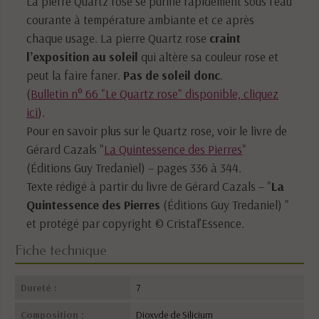
La pierre Quartz rose se purifie rapidement sous l’eau
courante à température ambiante et ce après
chaque usage. La pierre Quartz rose
craint
l’exposition au soleil
qui altère sa couleur rose et
peut la faire faner.
Pas de soleil donc
.
(
Bulletin n° 66 "Le Quartz rose" disponible, cliquez
ici
).
Pour en savoir plus sur le Quartz rose, voir le livre de
Gérard Cazals "
La Quintessence des Pierres
"
(Éditions Guy Tredaniel) – pages 336 à 344.
Texte rédigé à partir du livre de Gérard Cazals – "
La
Quintessence des Pierres
(Éditions Guy Tredaniel) "
et protégé par copyright © Cristal’Essence.
Fiche technique
Dureté :
7
Composition :
Dioxyde de Silicium