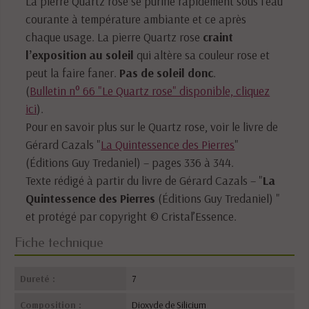
La pierre Quartz rose se purifie rapidement sous l’eau
courante à température ambiante et ce après
chaque usage. La pierre Quartz rose
craint
l’exposition au soleil
qui altère sa couleur rose et
peut la faire faner.
Pas de soleil donc
.
(
Bulletin n° 66 "Le Quartz rose" disponible, cliquez
ici
).
Pour en savoir plus sur le Quartz rose, voir le livre de
Gérard Cazals "
La Quintessence des Pierres
"
(Éditions Guy Tredaniel) – pages 336 à 344.
Texte rédigé à partir du livre de Gérard Cazals – "
La
Quintessence des Pierres
(Éditions Guy Tredaniel) "
et protégé par copyright © Cristal’Essence.
Fiche technique
Dureté :
7
Composition :
Dioxyde de Silicium