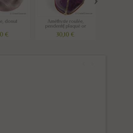
e, donut
Améthyste roulée,
Améthyste d
pendentif plaqué or
cris
00 €
30,10 €
38,0