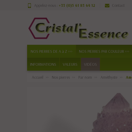
Appelez-nous :
+33 (0)5 61 83 64 12
Contact
NOS PIERRES DE A à Z >>>
NOS PIERRES PAR COULEUR >>>
INFORMATIONS
VALEURS
VIDÉOS
Accueil
Nos pierres
Par nom
Améthyste
Amé