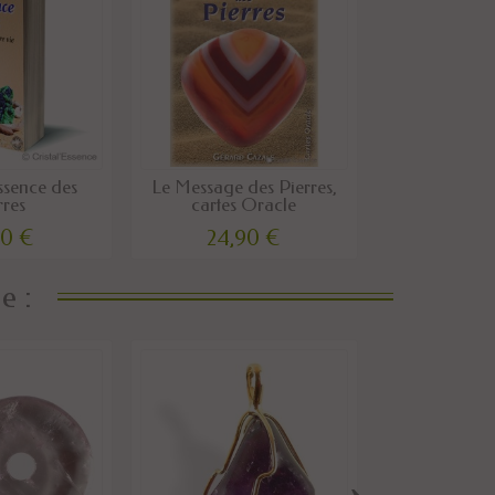
ssence des
Le Message des Pierres,
rres
cartes Oracle
00 €
24,90 €
e :
›