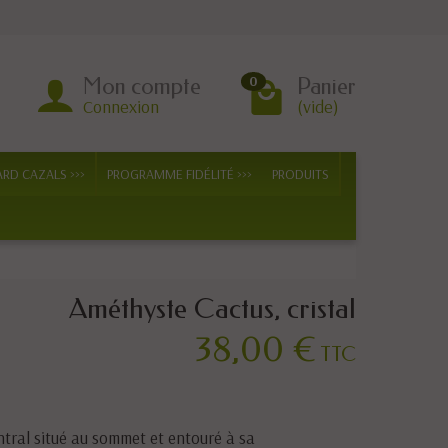
Mon compte
Panier
0
Connexion
(vide)
ARD CAZALS >>>
PROGRAMME FIDÉLITÉ >>>
PRODUITS
Améthyste Cactus, cristal
38,00 €
TTC
entral situé au sommet et entouré à sa