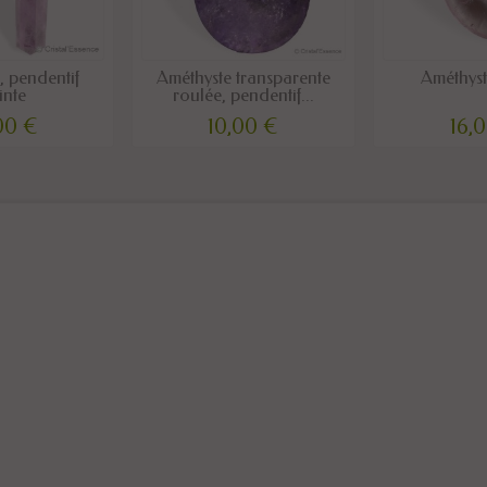
, pendentif
Améthyste transparente
Améthyst
inte
roulée, pendentif...
00 €
10,00 €
16,