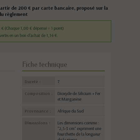
partir de 200 € par carte bancaire, proposé sur la
du règlement
4 €
(Chaque 1,00 € dépensé = 1 point)
vertis en un bon d'achat de 1,14 €.
Fiche technique
Dureté :
7
Composition :
Dioxyde de Silicium + Fer
et Manganèse
Provenance :
Afrique du Sud
Dimensions :
Les dimensions comme :
"2,5-3 cm" expriment une
fourchette de la longueur
de la pierre