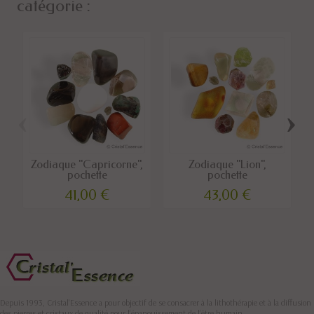
catégorie :
‹
›
Zodiaque "Capricorne",
Zodiaque "Lion",
pochette
pochette
41,00 €
43,00 €
Depuis 1993, Cristal'Essence a pour objectif de se consacrer à la lithothérapie et à la diffusion
des pierres et cristaux de qualité pour l’épanouissement de l’être humain.