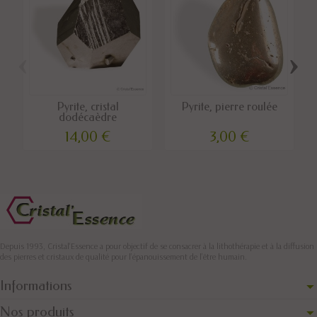
‹
›
Pyrite, cristal
Pyrite, pierre roulée
dodécaèdre
14,00 €
3,00 €
Depuis 1993, Cristal'Essence a pour objectif de se consacrer à la lithothérapie et à la diffusion
des pierres et cristaux de qualité pour l’épanouissement de l’être humain.
Informations
Nos produits