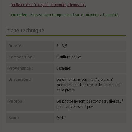
(Bulletin n°53 "La Pyrite" disponible, cliquez ici).
Entretien :
Ne pas laisser tremper dans l'eau et attention à l'humidité.
Fiche technique
Dureté :
6 - 6,5
Composition :
Bisulfure de Fer
Provenance :
Espagne
Dimensions :
Les dimensions comme : "2,5-3 cm"
expriment une fourchette de la longueur
de la pierre
Photos :
Les photos ne sont pas contractuelles sauf
pour les pièces uniques.
Nom :
Pyrite