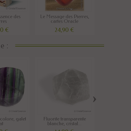
ssence des
Le Message des Pierres,
rres
cartes Oracle
00 €
24,90 €
e :
›
icolore, galet
Fluorite transparente
Fluorite ja
at
blanche, cristal...