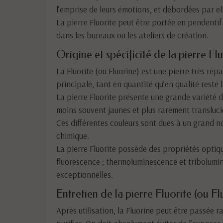
l’emprise de leurs émotions, et débordées par el
La pierre Fluorite peut être portée en pendenti
dans les bureaux ou les ateliers de création.
Origine et spécificité de la pierre Flu
La Fluorite (ou Fluorine) est une pierre très ré
principale, tant en quantité qu’en qualité reste 
La pierre Fluorite présente une grande variété de
moins souvent jaunes et plus rarement translucid
Ces différentes couleurs sont dues à un grand n
chimique.
La pierre Fluorite possède des propriétés optiqu
fluorescence ; thermoluminescence et tribolumi
exceptionnelles.
Entretien de la pierre Fluorite (ou Fl
Après utilisation, la Fluorine peut être passée 
purifier. On doit absolument éviter de l’exposer a