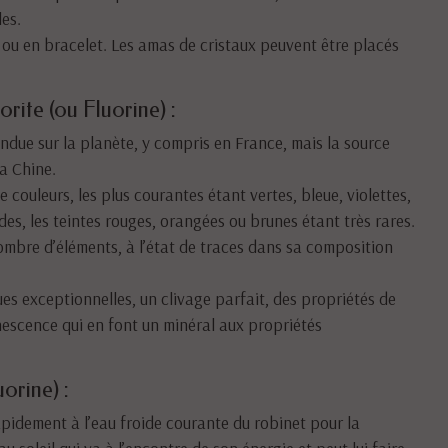
les.
f ou en bracelet. Les amas de cristaux peuvent être placés
orite (ou Fluorine) :
pandue sur la planète, y compris en France, mais la source
la Chine.
 couleurs, les plus courantes étant vertes, bleue, violettes,
es, les teintes rouges, orangées ou brunes étant très rares.
ombre d’éléments, à l’état de traces dans sa composition
es exceptionnelles, un clivage parfait, des propriétés de
nescence qui en font un minéral aux propriétés
uorine) :
rapidement à l’eau froide courante du robinet pour la
u soleil qui va à l’encontre de son énergie et peut lui faire