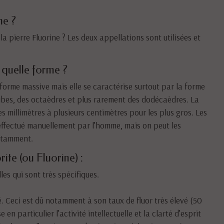
ne ?
u la pierre Fluorine ? Les deux appellations sont utilisées et
s quelle forme ?
 forme massive mais elle se caractérise surtout par la forme
ubes, des octaèdres et plus rarement des dodécaèdres. La
s millimètres à plusieurs centimètres pour les plus gros. Les
 effectué manuellement par l’homme, mais on peut les
notamment.
rite (ou Fluorine) :
es qui sont très spécifiques.
ité. Ceci est dû notamment à son taux de fluor très élevé (50
en particulier l’activité intellectuelle et la clarté d’esprit