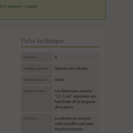
0 € dépensé = 1 point)
Fiche technique
Dureté :
4
Composition :
Fluorure de Calcium
Provenance :
Chine
Dimensions :
Les dimensions comme :
"2,5-3 cm" expriment une
fourchette de la longueur
de la pierre
Photos :
Les photos ne sont pas
contractuelles sauf pour
les pièces uniques.