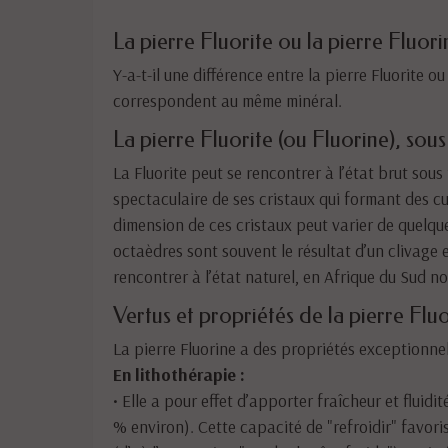
La pierre Fluorite ou la pierre Fluori
Y-a-t-il une différence entre la pierre Fluorite o
correspondent au même minéral.
La pierre Fluorite (ou Fluorine), sou
La Fluorite peut se rencontrer à l’état brut sous
spectaculaire de ses cristaux qui formant des c
dimension de ces cristaux peut varier de quelque
octaèdres sont souvent le résultat d’un clivage
rencontrer à l’état naturel, en Afrique du Sud 
Vertus et propriétés de la pierre Fluo
La pierre Fluorine a des propriétés exceptionnell
En lithothérapie :
• Elle a pour effet d’apporter fraîcheur et fluid
% environ). Cette capacité de "refroidir" favorise 