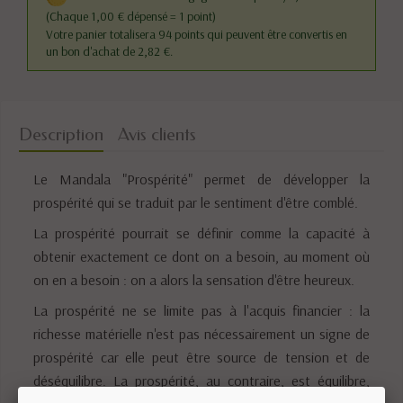
(Chaque 1,00 € dépensé = 1 point)
Votre panier totalisera 94 points qui peuvent être convertis en
un bon d'achat de 2,82 €.
Description
Avis clients
Le Mandala "Prospérité" permet de développer la
prospérité qui se traduit par le sentiment d'être comblé.
La prospérité pourrait se définir comme la capacité à
obtenir exactement ce dont on a besoin, au moment où
on en a besoin : on a alors la sensation d'être heureux.
La prospérité ne se limite pas à l'acquis financier : la
richesse matérielle n'est pas nécessairement un signe de
prospérité car elle peut être source de tension et de
déséquilibre. La prospérité, au contraire, est équilibre,