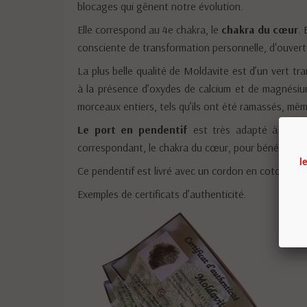
blocages qui gênent notre évolution.
Elle correspond au 4e chakra, le
chakra du cœur
.
consciente de transformation personnelle, d'ouvertu
La plus belle qualité de Moldavite est d’un vert tr
à la présence d’oxydes de calcium et de magnésiu
morceaux entiers, tels qu’ils ont été ramassés, mê
Le port en pendentif
est très adapté à la Mol
correspondant, le chakra du cœur, pour bénéficier t
l
Ce pendentif est livré avec un cordon en coton noir
Exemples de certificats d’authenticité.