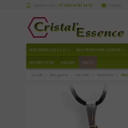
Appelez-nous :
+33 (0)5 61 83 64 12
Contact
NOS PIERRES DE A à Z >>>
NOS PIERRES PAR COULEUR >>>
INFORMATIONS
VALEURS
VIDÉOS
Accueil
Nos pierres
Par nom
Moldavite
Mol