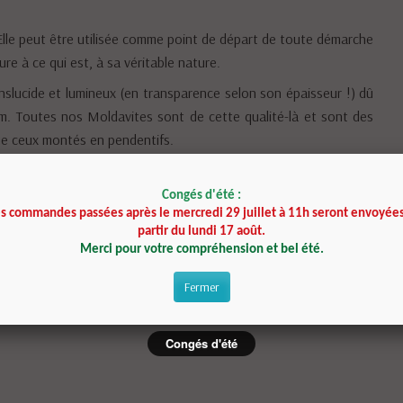
 Elle peut être utilisée comme point de départ de toute démarche
re à ce qui est, à sa véritable nature.
anslucide et lumineux (en transparence selon son épaisseur !) dû
m. Toutes nos Moldavites sont de cette qualité-là et sont des
me ceux montés en pendentifs.
davite car elle peut être ainsi portée au niveau du chakra
out au long de la journée de ses qualités énergétiques.
Congés d'été :
es commandes passées après le mercredi 29 juillet à 11h seront envoyées
.
partir du lundi 17 août.
Merci pour votre compréhension et bel été.
Fermer
Congés d'été