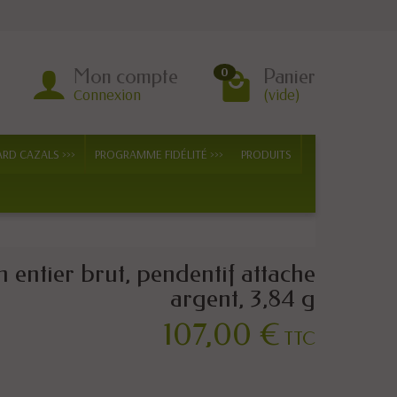
Mon compte
Panier
0
Connexion
(vide)
ARD CAZALS >>>
PROGRAMME FIDÉLITÉ >>>
PRODUITS
 entier brut, pendentif attache
argent, 3,84 g
107,00 €
TTC