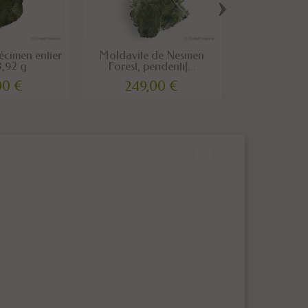
›
écimen entier
Moldavite de Nesmen
Moldavite
3,92 g
Forest, pendentif...
exceptionne
00 €
249,00 €
327,