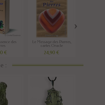
›
ssence des
Le Message des Pierres,
Cordon cui
rres
cartes Oracle
00 €
24,90 €
10,0
e :