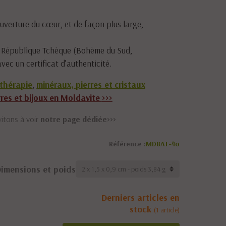
uverture du cœur, et de façon plus large,
 République Tchèque (Bohème du Sud,
avec un certificat d’authenticité.
thérapie
,
minéraux, pierres et cristaux
rres et bijoux en Moldavite
>>>
itons à voir
notre page dédiée>>>
Référence :
MD8AT-4o
imensions et poids
Derniers articles en
stock
(1 article)