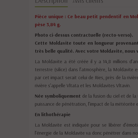
Description
Avis clients
Pièce unique : Ce beau petit pendentif en Mol
pèse 3,84 g.
Photo ci-dessus contractuelle (recto-verso).
Cette Moldavite toute en longueur provenant
très belle qualité.
Avec votre Moldavite, nous v
La Moldavite a été créée il y a 14,8 millions d’a
terrestre (silice) dans l’atmosphère, la Moldavite 
par cet impact serait celui de Ries, près de la riv
rivière s’appelle Vltata et les Moldavites Vltavin.
Née symboliquement
de la fusion du ciel et de la
puissance de pénétration, l’impact de la météorite et
En lithothérapie
La Moldavite est indiquée pour se libérer d’émot
l’énergie de la Moldavite va donc pénétrer dans no