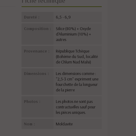
Fiche technique
Dureté :
6,5 - 6,9
Composition :
Silice (80%) + Oxyde
d'Aluminium (10%) +
autres
Provenance :
République Tchèque
(Bohème du Sud, localité
de Chlum Nad Malsi)
Dimensions :
Les dimensions comme :
"2,5-3 cm" expriment une
fourchette de la longueur
de la pierre
Photos :
Les photos ne sont pas
contractuelles sauf pour
les pièces uniques.
Nom :
Moldavite