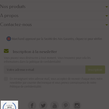
Nos produits
A propos
Contactez-nous
Marchand approuvé par la Société des Avis Garantis,
cliquez ici pour vérifier
.
Inscription à la newsletter
Vous pouvez vous désinscrire à tout moment. Vous trouverez pour cela les
informations dans la politique de confidentialité.
En renseignant votre adresse mail, vous acceptez de recevoir chaque mois notre
newsletter par courrier électronique et vous prenez connaissance de notre
Politique de confidentialité
.