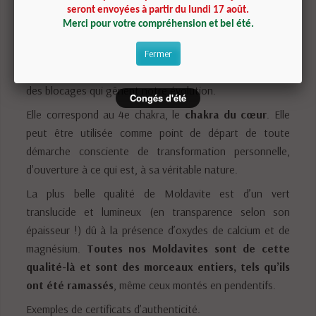
seront envoyées à partir du lundi 17 août.
La Moldavite est indiquée pour se libérer d’émotions
Merci pour votre compréhension et bel été.
bloquées mais également de tensions physiques locales :
l’énergie de la Moldavite va donc pénétrer dans nos
Fermer
résistances avec force et douceur, aidant à la dissolution
des blocages qui gênent notre évolution.
Congés d'été
Elle correspond au 4e chakra, le
chakra du cœur
. Elle
peut être utilisée comme point de départ de toute
démarche consciente de transformation personnelle,
d'ouverture à ce qui est, à sa véritable nature.
La plus belle qualité de Moldavite est d’un vert
translucide et lumineux (en transparence selon son
épaisseur !) dû à la présence d’oxydes de calcium et de
magnésium.
Toutes nos Moldavites sont de cette
qualité-là et sont des morceaux entiers, tels qu’ils
ont été ramassés
, même ceux montés en pendentifs.
Exemples de certificats d’authenticité.