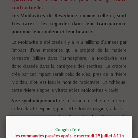
contractuelle.
Les Moldavites de Besednice, comme celle-ci, sont
très rares : les regarder dans leur transparence
pour voir leur couleur et leur beauté.
La Moldavite a été créée il y a 14,8 millions d’années par
l’impact d’une météorite qui a projeté de la matière
terrestre (silice) dans l’atmosphère, la Moldavite est
donc classée dans la catégorie des tectites. Le cratère
crée par cet impact serait celui de Ries, près de la rivière
Moldau, d’où est issu le nom de Moldavite. En tchèque,
cette rivière s’appelle Vltata et les Moldavites Vltavin.
Née symboliquement
de la fusion du ciel et de la terre,
la Moldavite exprime, par cette double origine, à la fois
la puissance de pénétration, l’impact de la météorite et la
capacité d’accueil, la douceur, l’amour de la terre-mère.
Congés d'été :
En lithothérapie
les commandes passées après le mercredi 29 juillet à 11h