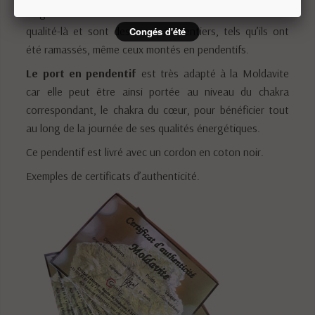
magnésium. Toutes nos Moldavites sont de cette
qualité-là et sont des morceaux entiers, tels qu’ils ont
Congés d'été
été ramassés, même ceux montés en pendentifs.
Le port en pendentif
est très adapté à la Moldavite
car elle peut être ainsi portée au niveau du chakra
correspondant, le chakra du cœur, pour bénéficier tout
au long de la journée de ses qualités énergétiques.
Ce pendentif est livré avec un cordon en coton noir.
Exemples de certificats d’authenticité.