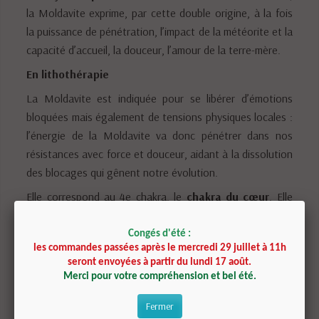
la Moldavite exprime, par cette double origine, à la fois
la puissance de pénétration, l’impact de la météorite et la
capacité d’accueil, la douceur, l’amour de la terre-mère.
En lithothérapie
La Moldavite est indiquée pour se libérer d’émotions
bloquées mais également de tensions physiques locales :
l’énergie de la Moldavite va donc pénétrer dans nos
résistances avec force et douceur, aidant à la dissolution
des blocages qui gênent notre évolution.
Elle correspond au 4e chakra, le
chakra du cœur
. Elle
peut être utilisée comme point de départ de toute
démarche consciente de transformation personnelle,
Congés d'été :
les commandes passées après le mercredi 29 juillet à 11h
d'ouverture à ce qui est, à sa véritable nature.
seront envoyées à partir du lundi 17 août.
La plus belle qualité de Moldavite est d’un vert
Merci pour votre compréhension et bel été.
translucide et lumineux (en transparence selon son
Fermer
épaisseur !) dû à la présence d’oxydes de calcium et de