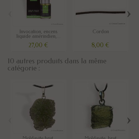
‹
›
Invocation, encens
Cordon
liquide amérindien,...
27,00 €
8,00 €
10 autres produits dans la même
catégorie :
‹
›
Moldavite brut,
Moldavite, brut