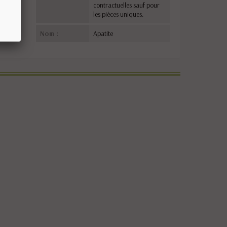
contractuelles sauf pour
les pièces uniques.
Nom :
Apatite