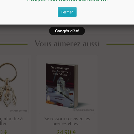
Fermer
Congés d'été
Vous aimerez aussi
 attache à
Se ressourcer avec les
ller
pierres et les...
00 €
24,90 €