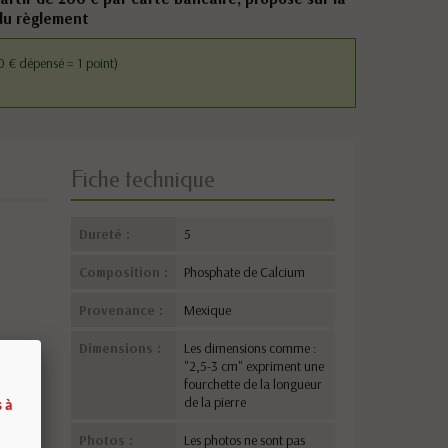
du règlement
 € dépensé = 1 point)
Fiche technique
Dureté :
5
Composition :
Phosphate de Calcium
Provenance :
Mexique
Dimensions :
Les dimensions comme :
"2,5-3 cm" expriment une
fourchette de la longueur
de la pierre
 à
Photos :
Les photos ne sont pas