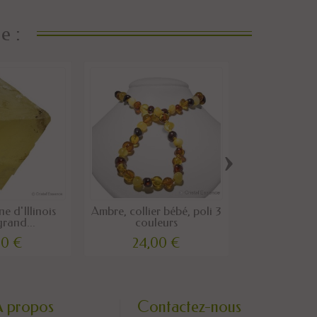
e :
›
ne d'Illinois
Ambre, collier bébé, poli 3
Œil de Tigre
grand...
couleurs
00 €
24,00 €
15,0
A propos
Contactez-nous