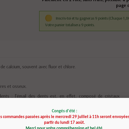
page 
Inscris-toi et tu gagneras 9 points
(Chaque 1,00
Votre panier totalisera 9 points.
e calcium, souvent avec fluor et chlore.
ires et osseux.
 dents : l’émail des dents est, en effet, composé de cristaux
Congés d'été :
inosité, ce sont des cristaux entiers.
es commandes passées après le mercredi 29 juillet à 11h seront envoyées
partir du lundi 17 août.
Merci pour votre compréhension et bel été.