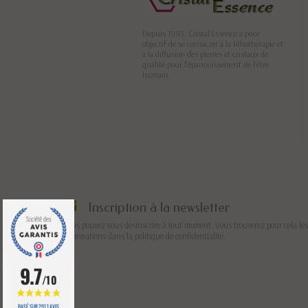
Depuis 1993, Cristal'Essence a pour
objectif de se consacrer à la lithothérapie et
à la diffusion des pierres et cristaux de
qualité pour l’épanouissement de l’être
humain.
Inscription à la newsletter
Vous pouvez vous désinscrire à tout moment. Vous trouverez pour cela les
informations dans la politique de confidentialité.
9.7
/10
BASÉ SUR 2911 AVIS