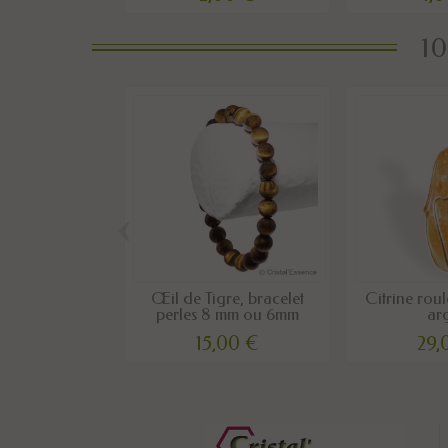
10
‹
Œil de Tigre, bracelet
Citrine roul
perles 8 mm ou 6mm
ar
15,00 €
29,