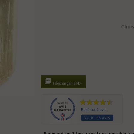
Chois

Télécharger le PDF
Basé sur 2 avis
VOIR LES AVIS
Paiement en 2 fois, sans frais, possible à 