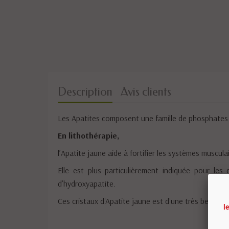
Description
Avis clients
Les Apatites composent une famille de phosphates d
En lithothérapie,
l’Apatite jaune aide à fortifier les systèmes muscula
Elle est plus particulièrement indiquée pour les
d’hydroxyapatite.
Ces cristaux d'Apatite jaune est d'une très belle lum
l