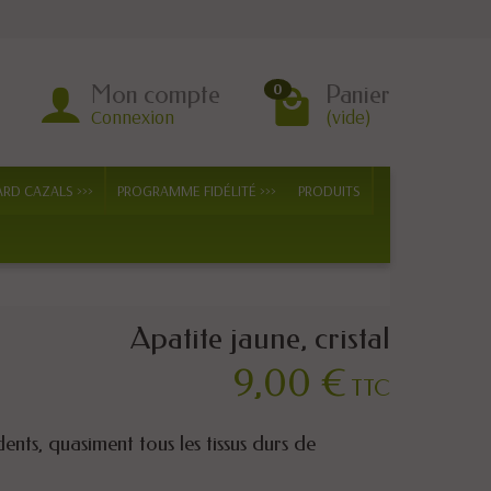
Mon compte
Panier
0
Connexion
(vide)
ARD CAZALS >>>
PROGRAMME FIDÉLITÉ >>>
PRODUITS
Apatite jaune, cristal
9,00 €
TTC
ents, quasiment tous les tissus durs de