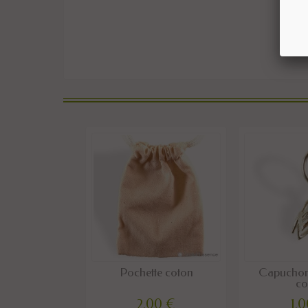
Pochette coton
Capuchon,
co
2,00 €
1,