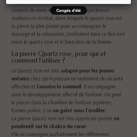
donc une pierre essentielle de soins pour la femme, y
compris de soins esthétiques. Les expériences
Congés d'été
réalisées en institut, dans lesquels le quartz rose est
la pierre la plus prisée pour accompagner le
massage et la relaxation, confirment bien ce lien fort
entre le quartz rose et le bien-être de la femme.
La pierre Quartz rose, pour qui et
comment l’utiliser ?
Le Quartz rose est très
adapté pour les jeunes
enfants
chez qui il procure un sentiment de sécurité
affective et
favorise le sommeil
. Il accompagne
ainsi le développement affectif de l’enfant. On peut
le placer dans la chambre de l’enfant (sphères,
formes polies…) ou
en galet sous l’oreiller
.
La pierre Quartz rose est très appréciée portée
en
pendentif sur le chakra du cœur
.
Elle accompagne parfaitement les différentes