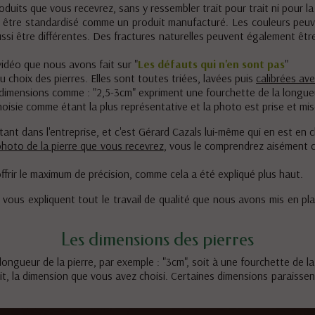
uits que vous recevrez, sans y ressembler trait pour trait ni pour la 
t être standardisé comme un produit manufacturé. Les couleurs peuve
ssi être différentes. Des fractures naturelles peuvent également être 
vidéo que nous avons fait sur "
Les défauts qui n'en sont pas
"
 choix des pierres. Elles sont toutes triées, lavées puis
calibrées ave
s dimensions comme : "2,5-3cm" expriment une fourchette de la longueu
hoisie comme étant la plus représentative et la photo est prise et mis
rtant dans l'entreprise, et c'est Gérard Cazals lui-même qui en est en 
photo de la pierre que vous recevrez
, vous le comprendrez aisément
offrir le maximum de précision, comme cela a été expliqué plus haut.
 vous expliquent tout le travail de qualité que nous avons mis en pl
Les dimensions des pierres
ongueur de la pierre, par exemple : "3cm", soit à une fourchette de la
oduit, la dimension que vous avez choisi. Certaines dimensions paraiss