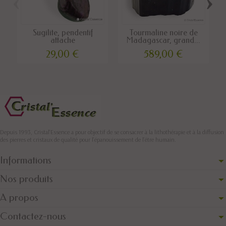
‹
›
Sugilite, pendentif
Tourmaline noire de
attache
Madagascar, grand...
29,00 €
589,00 €
Depuis 1993, Cristal'Essence a pour objectif de se consacrer à la lithothérapie et à la diffusion
des pierres et cristaux de qualité pour l’épanouissement de l’être humain.
Informations
Nos produits
A propos
Contactez-nous