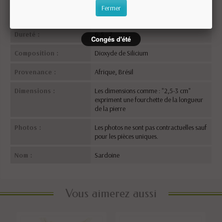
Fiche technique
Fermer
Dureté :
6,5 - 7
Congés d'été
Composition :
Dioxyde de Silicium
Provenance :
Afrique, Brésil
Dimensions :
Les dimensions comme : "2,5-3 cm"
expriment une fourchette de la longueur
de la pierre
Photos :
Les photos ne sont pas contractuelles sauf
pour les pièces uniques.
Nom :
Sardoine
Vous aimerez aussi